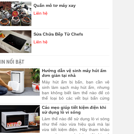
Quấn mô tơ máy xay
Liên hệ
Sửa Chữa Bếp Từ Chefs
Liên hệ
IN NỔI BẬT
Hướng dẫn vệ sinh máy hút ẩm
đơn giản tại nhà
Máy hút ẩm bị bẩn, bạn cần vệ
sinh làm sạch máy hút ẩm, nhưng
bạn không biết làm thể nào để có
thể loại bỏ các vết bụi bẩn cứng
đầu bám bên trong máy hút ẩm.
Các mẹo giúp tiết kiệm điện khi
Hãy cùng Kỳ Anh Sửa Chữa Tại
sử dụng lò vi sóng
Nhà tìm hiểu cách vệ sinh máy hút
Làm thế nào để sử dụng lò vi sóng
ẩm thông qua các bước dưới đây
như thế nào vừa hiệu quả mà lại
nhé!
vừa tiết kiệm điện. Hãy tham khảo