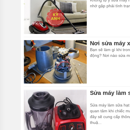
Không tự ý sửa máy hú
nhớ gặp phải tình trạ
Nơi sửa máy xa
Bạn sẽ làm gì khi tro
động? Nơi nào sửa máy
Sửa máy làm s
Sửa máy làm sữa hạt t
quan tâm khi chiếc má
đây sẽ cung cấp thông
thuậ...