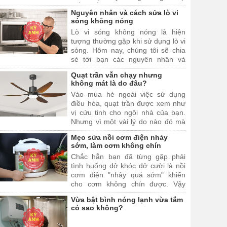
thắc mắc này, mời bạn đọc hãy
Nguyên nhân và cách sửa lò vi
cùng Kỳ Anh Sửa Chữa Tại Nhà đi
sóng không nóng
tìm câu trả lời cho câu hỏi "sử dụng
Lò vi sóng không nóng là hiện
máy hút ẩm có tốn điện hay
tượng thường gặp khi sử dụng lò vi
không?" trong bài viết dưới đây.
sóng. Hôm nay, chúng tôi sẽ chia
sẻ tới bạn các nguyên nhân và
cách sửa lò vi sóng không nóng mà
Quạt trần vẫn chạy nhưng
bất cứ ai cũng có thể sửa được tại
không mát là do đâu?
nhà. Mời bạn theo dõi bài viết dưới
Vào mùa hè ngoài việc sử dụng
đây.
điều hòa, quạt trần được xem như
vị cứu tinh cho ngôi nhà của bạn.
Nhưng vì một vài lý do nào đó mà
chiếc quạt trần nhà bạn bật lên lại
Mẹo sửa nồi cơm điện nhảy
không mát. Hãy cùng chúng tôi đi
sớm, làm cơm không chín
tìm câu trả lời chính xác nhất trong
Chắc hẳn bạn đã từng gặp phải
vài viết này nhé
tình huống dở khóc dở cười là nồi
cơm điện "nhảy quá sớm" khiến
cho cơm không chín được. Vậy
nguyên nhân này là do đâu? Cách
Vừa bật bình nóng lạnh vừa tắm
sửa chữa như thế nào? Hãy theo
có sao không?
dõi bài viết dưới đây để tìm câu trả
lời.