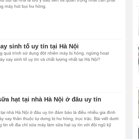
t bụi tại nhà là lưu ý đầu tiên và quan trọng nhất cần phải
ng máy hút bụi hư hỏng.
y sinh tố uy tín tại Hà Nội
ng quá trình sử dụng đột nhiên máy bị hỏng, ngừng hoạt
 xay sinh tố uy tín và chất lượng nhất tại Hà Nội?
ữa hạt tại nhà Hà Nội ở đâu uy tín
ại nhà Hà Nội ở đâu uy tín đảm bảo là điều nhiều gia đình
y xay thân thuộc tự dưng bị hư hỏng, trục trặc. Bài viết dưới
 tin về địa chỉ sửa máy làm sữa hạt uy tín với đội ngũ kỹ