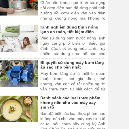
Chắc hẳn trong quá trình sử dụng
nồi cơm điện bạn đã từng phải tình
huống nồi cơm điện vẫn vào điện
nhưng không nóng mà không rõ
nguyên nhân. Vậy hãy để, Kỳ Anh
Kinh nghiệm dùng bình nóng
Sửa Chữa Tại Nhà hướng dẫn bạn
lạnh an toàn, tiết kiệm điện
sửa nồi cơm điện có vào điện
Việc sử dụng bình nước nóng lạnh
nhưng không nóng không tại nhà.
ngày càng phổ biến ở nhiều gia
đình, đặc biệt trong mùa lạnh. Tuy
nhiên, sử dụng như thế nào cho
đúng cách và đảm bảo an toàn mà
Bí quyết sử dụng máy bơm tăng
vẫn tiết kiệm điện thì không phải ai
áp sao cho bền nhất
cũng biết.
Máy bơm tăng áp là thiết bị quen
thuộc trong mọi gia đình, thế
nhưng, vẫn còn có rất nhiều người
vẫn chưa thực sự biết cách để sử
dụng máy bơm nước.
Danh sách các loại thực phẩm
không nên cho vào máy xay
sinh tố
Bạn đã biết các loại thực phẩm nào
không nên cho vào máy xay sinh tố
chưa, nếu chưa hãy cùng Kỳ Anh