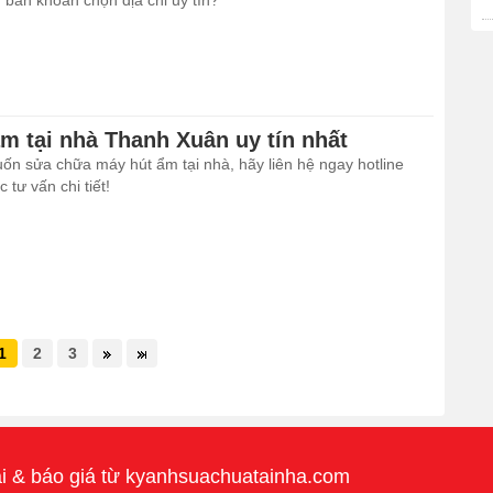
 băn khoăn chọn địa chỉ uy tín?
m tại nhà Thanh Xuân uy tín nhất
ốn sửa chữa máy hút ẩm tại nhà, hãy liên hệ ngay hotline
tư vấn chi tiết!
1
2
3
i & báo giá từ
kyanhsuachuatainha.com