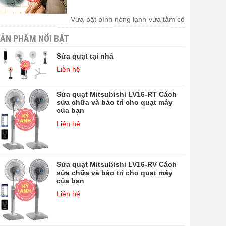
Vừa bật bình nóng lạnh vừa tắm có
sao không?, đang là câu hỏi được
ẢN PHẨM NỔI BẬT
nhiều người sử dụng quan tâm.
Nhất là khi thời tiết nước ta đang
bắt đầu trời trở lạnh, nhu cầu sử
Sửa quạt tại nhà
dụng bình nóng lạnh ngày càng
Liên hệ
tăng. Để giải đáp thắc mắc này mời
bạn tham ...
Sửa quạt Mitsubishi LV16-RT Cách
sửa chữa và bảo trì cho quạt máy
của bạn
Liên hệ
Sửa quạt Mitsubishi LV16-RV Cách
sửa chữa và bảo trì cho quạt máy
của bạn
Liên hệ