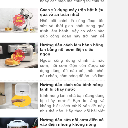
ngay các mẹo mà chúng tôi chia sẻ
trong bài viết dưới đây nhé!
Cách sử dụng máy trộn bột hiệu
quả và an toàn nhất
Nhồi bột chính là công đoạn tốn
sức và thời gian nhất trong quá
trình làm bánh. Vậy có cách nào
giúp công đoạn này trở nên dễ
dàng và nhanh chóng hơn không?
Hướng dẫn cách làm bánh bông
Câu trả lời chính máy trộn bột đa
lan bằng nồi cơm điện siêu
năng. Và trong bài viết này, chúng
ngon
tôi sẽ tiết lộ cách sử dụng máy trộn
Ngoài công dụng chính là nấu
bột hiệu quả và an toàn nhất để
cơm, nồi cơm điện còn được sử
bạn đọc tham khảo.
dụng dùng để nấu xôi, nấu chè,
nấu cháo, hâm nóng đồ ăn...và làm
bánh. Trong bài viết này, Kỳ Anh sẽ
Hướng dẫn cách sửa bình nóng
hướng dẫn bạn cách làm bánh
lạnh bị chảy nước
bông lan bằng nồi cơm điện vừa
Bình nóng lạnh nhà bạn đang dùng
ngon lại vừa dễ làm.
bị chảy nước? Bạn lo lắng và
không biết cách xử lý vấn đề này
như thế nào. Hãy theo dõi bài viết
dưới đây để được hướng dẫn cách
Hướng dẫn sửa nồi cơm điện có
sửa bình nóng lạnh bị chảy nước
vào điện nhưng không nóng
nhé.