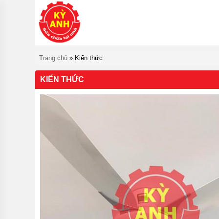
TRANG
CHỦ
GIỚI
THIỆU
Trang chủ
»
Kiến thức
DỊCH
VỤ
KIẾN THỨC
KIẾN
THỨC
KỸ
NĂNG
LIÊN
HỆ