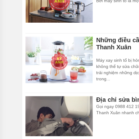
Bởi máy sinh tố là mộ
Những điều cần
Thanh Xuân
Máy xay sinh tố bị h
không thể tự sửa chữa
trải nghiệm những dịc
trong...
Địa chỉ sửa bì
Gọi ngay 0988 412 190
Thanh Xuân nhanh chó