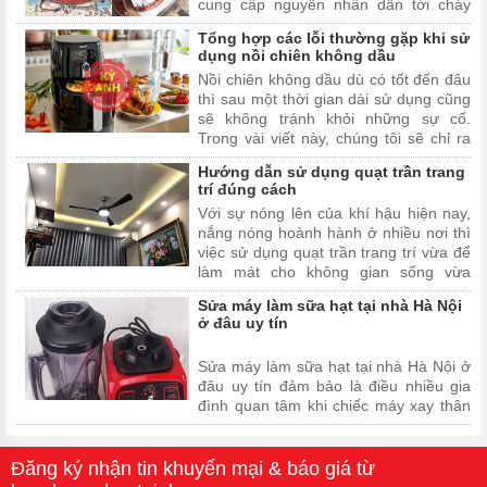
cung cấp nguyên nhân dẫn tới cháy
máy bơm
Tổng hợp các lỗi thường gặp khi sử
dụng nồi chiên không dầu
Nồi chiên không dầu dù có tốt đến đâu
thì sau một thời gian dài sử dụng cũng
sẽ không tránh khỏi những sự cố.
Trong vài viết này, chúng tôi sẽ chỉ ra
những vấn đề thường gặp khi sử dụng
Hướng dẫn sử dụng quạt trần trang
nồi chiên không dầu để bạn tìm hiểu và
trí đúng cách
có cách khắc phục.
Với sự nóng lên của khí hậu hiện nay,
nắng nóng hoành hành ở nhiều nơi thì
việc sử dụng quạt trần trang trí vừa để
làm mát cho không gian sống vừa
trang trí cho ngôi nhà của bạn.
Sửa máy làm sữa hạt tại nhà Hà Nội
ở đâu uy tín
Sửa máy làm sữa hạt tại nhà Hà Nội ở
đâu uy tín đảm bảo là điều nhiều gia
đình quan tâm khi chiếc máy xay thân
thuộc tự dưng bị hư hỏng, trục trặc. Bài
viết dưới đây sẽ cung cấp thông tin về
địa chỉ sửa máy làm sữa hạt uy tín với
Đăng ký nhận tin khuyến mại & báo giá từ
đội ngũ kỹ thuậ...