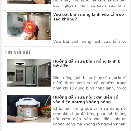
Hôm nay, chúng tôi sẽ chia sẻ tới bạn
các nguyên nhân và cách sửa lò vi
sóng không nóng mà bất cứ ai cũng có
Vừa bật bình nóng lạnh vừa tắm có
thể sửa được tại nhà. Mời bạn theo dõi
sao không?
bài viết dưới đây.
Vừa bật bình nóng lạnh vừa tắm có
sao không?, đang là câu hỏi được
TIN NỔI BẬT
nhiều người sử dụng quan tâm. Nhất là
khi thời tiết nước ta đang bắt đầu trời
Hướng dẫn sửa bình nóng lạnh bị
trở lạnh, nhu cầu sử dụng bình nóng
hở điện
lạnh ngày càng tăng. Để giải đáp thắc
mắc này mời bạn tham ...
Bình nóng lạnh bị hở (hay còn gọi là rò
điện) được xem sự cố nghiệm trọng
nhất khi sử dụng bình nóng lạnh, nó có
thể gây ảnh trưởng trực tiếp đến tính
Hướng dẫn sửa nồi cơm điện có
mạng người sử dụng nếu như không
vào điện nhưng không nóng
được phát hiện và sửa chữa kịp thời.
Chắc hẳn trong quá trình sử dụng nồi
Trong bài viết dướ...
cơm điện bạn đã từng phải tình huống
nồi cơm điện vẫn vào điện nhưng
không nóng mà không rõ nguyên nhân.
Vậy hãy để, Kỳ Anh Sửa Chữa Tại Nhà