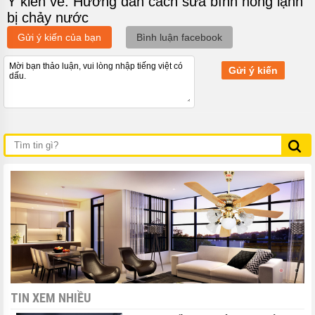
Ý kiến về: Hướng dẫn cách sửa bình nóng lạnh
lời.
bị chảy nước
Gửi ý kiến của bạn
Bình luận facebook
Gửi ý kiến
TIN XEM NHIỀU