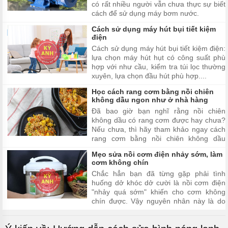
có rất nhiều người vẫn chưa thực sự biết
cách để sử dụng máy bơm nước.
Cách sử dụng máy hút bụi tiết kiệm
điện
Cách sử dụng máy hút bụi tiết kiệm điện:
lựa chọn máy hút hụt có công suất phù
hợp với như cầu, kiểm tra túi lọc thường
xuyên, lựa chọn đầu hút phù hợp....
Học cách rang cơm bằng nồi chiên
không dầu ngon như ở nhà hàng
Đã bao giờ bạn nghĩ rằng nồi chiên
không dầu có rang cơm được hay chưa?
Nếu chưa, thì hãy tham khảo ngay cách
rang cơm bằng nồi chiên không dầu
ngay mà chúng tôi chia sẻ trong bài viết
Mẹo sửa nồi cơm điện nhảy sớm, làm
dưới đây để có thêm kiến thức mới nhé.
cơm không chín
Chắc hẳn bạn đã từng gặp phải tình
huống dở khóc dở cười là nồi cơm điện
"nhảy quá sớm" khiến cho cơm không
chín được. Vậy nguyên nhân này là do
đâu? Cách sửa chữa như thế nào? Hãy
theo dõi bài viết dưới đây để tìm câu trả