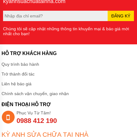
kyanhsuachuatainha.com
ĐĂNG KÝ
Chúng tôi sẽ cập nhật những thông tin khuyến mại & báo giá mới
nhất cho bạn!
HỖ TRỢ KHÁCH HÀNG
Quy trình bảo hành
Trở thành đối tác
Liên hệ báo giá
Chính sách vận chuyển, giao nhận
ĐIỆN THOẠI HỖ TRỢ
Phục Vụ Từ Tâm!
0988 412 190
KỲ ANH SỬA CHỮA TẠI NHÀ