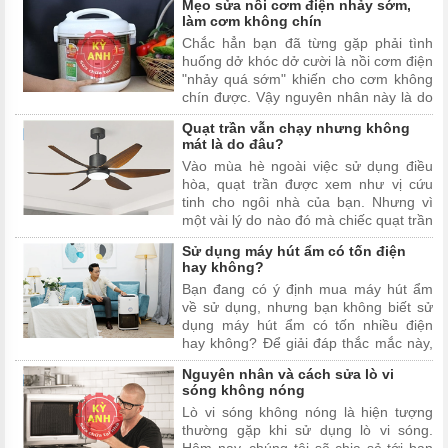
Mẹo sửa nồi cơm điện nhảy sớm,
làm cơm không chín
Chắc hẳn bạn đã từng gặp phải tình
huống dở khóc dở cười là nồi cơm điện
"nhảy quá sớm" khiến cho cơm không
chín được. Vậy nguyên nhân này là do
đâu? Cách sửa chữa như thế nào?
Quạt trần vẫn chạy nhưng không
Hãy theo dõi bài viết dưới đây để tìm
mát là do đâu?
câu trả lời.
Vào mùa hè ngoài việc sử dụng điều
hòa, quạt trần được xem như vị cứu
tinh cho ngôi nhà của bạn. Nhưng vì
một vài lý do nào đó mà chiếc quạt trần
nhà bạn bật lên lại không mát. Hãy
Sử dụng máy hút ẩm có tốn điện
cùng chúng tôi đi tìm câu trả lời chính
hay không?
xác nhất trong vài viết này nhé
Bạn đang có ý định mua máy hút ẩm
về sử dụng, nhưng bạn không biết sử
dụng máy hút ẩm có tốn nhiều điện
hay không? Để giải đáp thắc mắc này,
mời bạn đọc hãy cùng Kỳ Anh Sửa
Nguyên nhân và cách sửa lò vi
Chữa Tại Nhà đi tìm câu trả lời cho câu
sóng không nóng
hỏi "sử dụng máy hút ẩm có tốn điện
Lò vi sóng không nóng là hiện tượng
hay không?" trong bài viết dưới đây.
thường gặp khi sử dụng lò vi sóng.