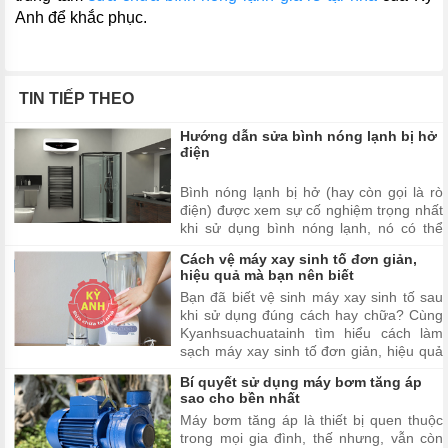
Anh để khắc phục.
TIN TIẾP THEO
Hướng dẫn sửa bình nóng lạnh bị hở
điện
Bình nóng lạnh bị hở (hay còn gọi là rò
điện) được xem sự cố nghiệm trọng nhất
khi sử dụng bình nóng lạnh, nó có thể
gây ảnh trưởng trực tiếp đến tính mạng
Cách vệ máy xay sinh tố đơn giản,
người sử dụng nếu như không được phát
hiệu quả mà bạn nên biết
hiện và sửa chữa kịp thời. Trong bài viết
Bạn đã biết vệ sinh máy xay sinh tố sau
dướ...
khi sử dụng đúng cách hay chữa? Cùng
Kyanhsuachuatainh tìm hiểu cách làm
sạch máy xay sinh tố đơn giản, hiệu quả
trong bài viết dưới đây nhé
Bí quyết sử dụng máy bơm tăng áp
sao cho bền nhất
Máy bơm tăng áp là thiết bị quen thuộc
trong mọi gia đình, thế nhưng, vẫn còn