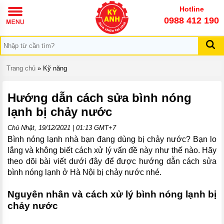
TRANG
Hotline
CHỦ
0988 412 190
GIỚI
THIỆU
DỊCH
Trang chủ
»
Kỹ năng
VỤ
KIẾN
Hướng dẫn cách sửa bình nóng
THỨC
lạnh bị chảy nước
KỸ
NĂNG
Chủ Nhật, 19/12/2021 | 01:13 GMT+7
Bình nóng lạnh nhà bạn đang dùng bị chảy nước? Bạn lo
LIÊN
HỆ
lắng và không biết cách xử lý vấn đề này như thế nào. Hãy
theo dõi bài viết dưới đây để được hướng dẫn cách sửa
bình nóng lạnh ở Hà Nội bị chảy nước nhé.
Nguyên nhân và cách xử lý bình nóng lạnh bị
chảy nước