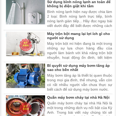
Sử dụng bình nóng lạnh an toàn để
hướng dẫn bạn sửa nồi cơm điện có
không bị điện giật khi tắm
vào điện nhưng không nóng không tại
Bình nóng lạnh hiện nay được chia làm
nhà.
2 loại: Bình nóng lạnh trực tiếp, bình
nóng lạnh gián tiếp... Hãy đọc ngay bài
viết dưới đây để biết được những cách
sử dụng bình nóng lạnh an toàn nhất
Máy trộn bột mang lại lợi ích gì cho
cho bạn và gia đình nhé!
người sử dụng
Máy trộn bột mì hiện đang là một trong
những sự lựa chọn hàng đầu của
người làm bánh với khả năng trộn bột
nhuyễn, hoạt động ổn đinh, tiết kiệm
thời gian, đảm bảo an toàn vệ sinh
Bí quyết sử dụng máy bơm tăng áp
thực phẩm
sao cho bền nhất
Máy bơm tăng áp là thiết bị quen thuộc
trong mọi gia đình, thế nhưng, vẫn còn
có rất nhiều người vẫn chưa thực sự
biết cách để sử dụng máy bơm nước.
Quấn máy bơm cháy tại nhà Hà Nội
Quấn máy bơm cháy tại nhà Hà Nội là
một trong những dịch vụ nổi bật của Kỳ
Anh. Trong bài viết này chúng tôi sẽ