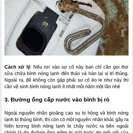
Cách xử lý
: Nếu rơi vào sự cố này bạn chỉ cần gọi thợ
sửa chữa bình nóng lạnh đến tháo và hàn lại vị trí thủng.
Ngoài ra, để không còn gặp phải sự cố éo le như này thì
cần vệ sinh bình nóng lạnh ít nhất mỗi năm một lần nhé
3. Đường ống cấp nước vào bình bị rò
Ngoài nguyên nhân gioăng cao su bị hỏng và bình nóng
lạnh bị thủng bình, thì còn có một nguyên nhân khác gây ra
hiện tượng bình nóng lạnh bị chảy nước ra bên ngoài
chính là do đường ống mềm bị nứt hoặc do mối nối của