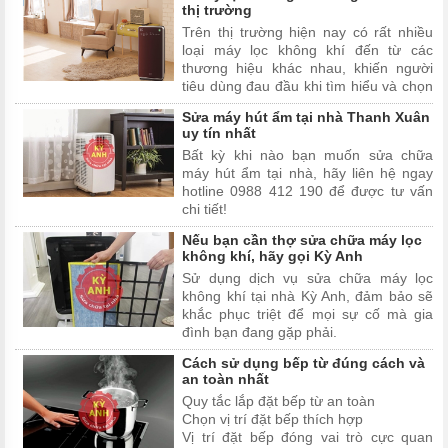
thị trường
trên máy xay sinh tố trong bài viết dưới
Trên thị trường hiện nay có rất nhiều
đây nhé!
loại máy lọc không khí đến từ các
thương hiệu khác nhau, khiến người
tiêu dùng đau đầu khi tìm hiểu và chọn
mua máy lọc không khí. Hãy cùng Kỳ
Sửa máy hút ẩm tại nhà Thanh Xuân
Anh Sửa Chữa Tại Nhà khám phá ngay
uy tín nhất
top 5 máy lọc không khí đáng mua
Bất kỳ khi nào bạn muốn sửa chữa
nhất thị trường trong bài viết dưới đây.
máy hút ẩm tại nhà, hãy liên hệ ngay
hotline 0988 412 190 để được tư vấn
chi tiết!
Nếu bạn cần thợ sửa chữa máy lọc
không khí, hãy gọi Kỳ Anh
Sử dụng dịch vụ sửa chữa máy lọc
không khí tại nhà Kỳ Anh, đảm bảo sẽ
khắc phục triệt để mọi sự cố mà gia
đình bạn đang gặp phải.
Cách sử dụng bếp từ đúng cách và
an toàn nhất
Quy tắc lắp đặt bếp từ an toàn
Chọn vị trí đặt bếp thích hợp
Vị trí đặt bếp đóng vai trò cực quan