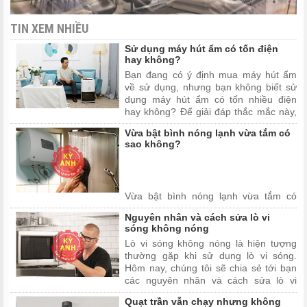
TIN XEM NHIỀU
Sử dụng máy hút ẩm có tốn điện
hay không?
Bạn đang có ý định mua máy hút ẩm
về sử dụng, nhưng bạn không biết sử
dụng máy hút ẩm có tốn nhiều điện
hay không? Để giải đáp thắc mắc này,
mời bạn đọc hãy cùng Kỳ Anh Sửa
Vừa bật bình nóng lạnh vừa tắm có
Chữa Tại Nhà đi tìm câu trả lời cho câu
sao không?
hỏi "sử dụng máy hút ẩm có tốn điện
hay không?" trong bài viết dưới đây.
Vừa bật bình nóng lạnh vừa tắm có
sao không?, đang là câu hỏi được
Nguyên nhân và cách sửa lò vi
nhiều người sử dụng quan tâm. Nhất là
sóng không nóng
khi thời tiết nước ta đang bắt đầu trời
Lò vi sóng không nóng là hiện tượng
trở lạnh, nhu cầu sử dụng bình nóng
thường gặp khi sử dụng lò vi sóng.
lạnh ngày càng tăng. Để giải đáp thắc
Hôm nay, chúng tôi sẽ chia sẻ tới bạn
mắc này mời bạn tham ...
các nguyên nhân và cách sửa lò vi
sóng không nóng mà bất cứ ai cũng có
Quạt trần vẫn chạy nhưng không
thể sửa được tại nhà. Mời bạn theo dõi