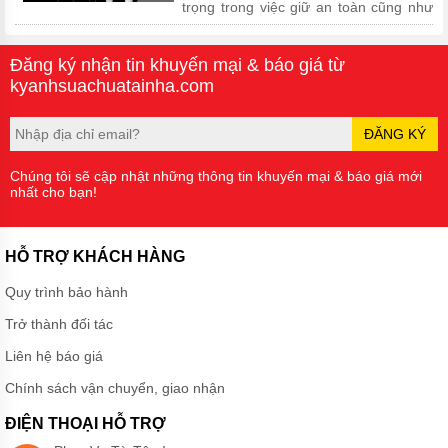
trọng trong việc giữ an toàn cũng như
độ bền cho bếp từ. Cách dùng bếp
từ bền đẹp các bạn cần...
Đăng ký nhận tin khuyến mại & báo giá từ
kyanhsuachuatainha.com
ĐĂNG KÝ
Chúng tôi sẽ cập nhật những thông tin khuyến mại & báo giá mới
nhất cho bạn!
HỖ TRỢ KHÁCH HÀNG
Quy trình bảo hành
Trở thành đối tác
Liên hệ báo giá
Chính sách vận chuyển, giao nhận
ĐIỆN THOẠI HỖ TRỢ