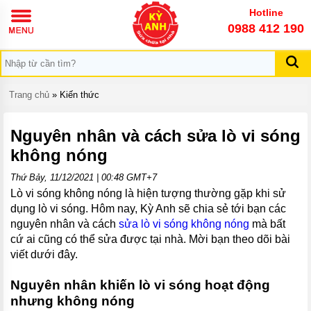
TRANG
Hotline
CHỦ
0988 412 190
GIỚI
THIỆU
DỊCH
Trang chủ
»
Kiến thức
VỤ
KIẾN
Nguyên nhân và cách sửa lò vi sóng
THỨC
không nóng
KỸ
NĂNG
Thứ Bảy, 11/12/2021 | 00:48 GMT+7
Lò vi sóng không nóng là hiện tượng thường gặp khi sử
LIÊN
HỆ
dụng lò vi sóng. Hôm nay, Kỳ Anh sẽ chia sẻ tới bạn các
nguyên nhân và cách
sửa lò vi sóng không nóng
mà bất
cứ ai cũng có thể sửa được tại nhà. Mời bạn theo dõi bài
viết dưới đây.
Nguyên nhân khiến lò vi sóng hoạt động
nhưng không nóng