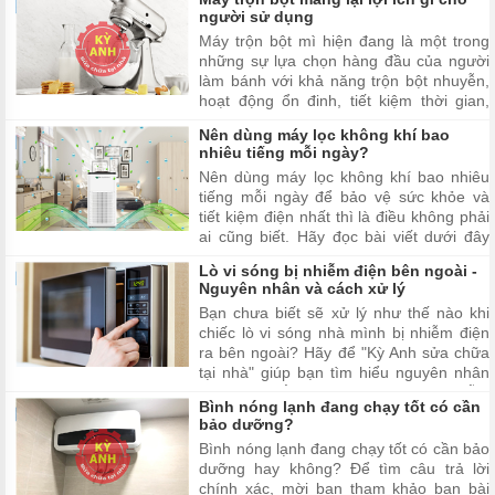
người sử dụng
Máy trộn bột mì hiện đang là một trong
những sự lựa chọn hàng đầu của người
làm bánh với khả năng trộn bột nhuyễn,
hoạt động ổn đinh, tiết kiệm thời gian,
đảm bảo an toàn vệ sinh thực phẩm
Nên dùng máy lọc không khí bao
nhiêu tiếng mỗi ngày?
Nên dùng máy lọc không khí bao nhiêu
tiếng mỗi ngày để bảo vệ sức khỏe và
tiết kiệm điện nhất thì là điều không phải
ai cũng biết. Hãy đọc bài viết dưới đây
của chúng tôi để có câu trả lời cho vấn
Lò vi sóng bị nhiễm điện bên ngoài -
đề trên nhé!
Nguyên nhân và cách xử lý
Bạn chưa biết sẽ xử lý như thế nào khi
chiếc lò vi sóng nhà mình bị nhiễm điện
ra bên ngoài? Hãy để "Kỳ Anh sửa chữa
tại nhà" giúp bạn tìm hiểu nguyên nhân
và cách khắc phục lò vi sóng bị nhiễm
Bình nóng lạnh đang chạy tốt có cần
điện ra bên ngoài trong bài viết dưới đây
bảo dưỡng?
nhé!
Bình nóng lạnh đang chạy tốt có cần bảo
dưỡng hay không? Để tìm câu trả lời
chính xác, mời bạn tham khảo bạn bài