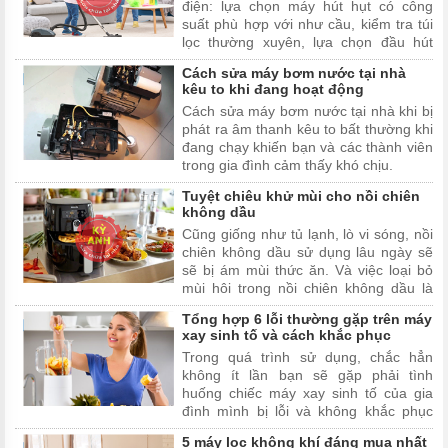
điện: lựa chọn máy hút hụt có công
suất phù hợp với như cầu, kiểm tra túi
lọc thường xuyên, lựa chọn đầu hút
phù hợp....
Cách sửa máy bơm nước tại nhà
kêu to khi đang hoạt động
Cách sửa máy bơm nước tại nhà khi bị
phát ra âm thanh kêu to bất thường khi
đang chạy khiến bạn và các thành viên
trong gia đình cảm thấy khó chịu.
Tuyệt chiêu khử mùi cho nồi chiên
không dầu
Cũng giống như tủ lạnh, lò vi sóng, nồi
chiên không dầu sử dụng lâu ngày sẽ
sẽ bị ám mùi thức ăn. Và việc loại bỏ
mùi hôi trong nồi chiên không dầu là
một điều vô cùng cần thiết.
Tổng hợp 6 lỗi thường gặp trên máy
xay sinh tố và cách khắc phục
Trong quá trình sử dụng, chắc hẳn
không ít lần bạn sẽ gặp phải tình
huống chiếc máy xay sinh tố của gia
đình mình bị lỗi và không khắc phục
được. Hãy cùng Kỳ Anh Sửa Chữa Tại
5 máy lọc không khí đáng mua nhất
Nhà đi tìm hiểu những lỗi thường gặp