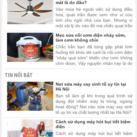
mát là do đâu?
bài viết dưới đây.
Vào mùa hè ngoài việc sử dụng điều
hòa, quạt trần được xem như vị cứu
tinh cho ngôi nhà của bạn. Nhưng vì
một vài lý do nào đó mà chiếc quạt trần
nhà bạn bật lên lại không mát. Hãy
Mẹo sửa nồi cơm điện nhảy sớm,
cùng chúng tôi đi tìm câu trả lời chính
làm cơm không chín
xác nhất trong vài viết này nhé
Chắc hẳn bạn đã từng gặp phải tình
huống dở khóc dở cười là nồi cơm điện
"nhảy quá sớm" khiến cho cơm không
chín được. Vậy nguyên nhân này là do
đâu? Cách sửa chữa như thế nào?
TIN NỔI BẬT
Hãy theo dõi bài viết dưới đây để tìm
câu trả lời.
Nơi sửa máy xay sinh tố uy tín tại
Hà Nội
Bạn sẽ làm gì khi trong quá trình sử
dụng đột nhiên máy bị hỏng, ngừng
hoạt động? Nơi nào sửa máy xay sinh
tố uy tín và chất lượng nhất tại Hà Nội?
Cách sử dụng máy hút bụi tiết kiệm
điện
Cách sử dụng máy hút bụi tiết kiệm