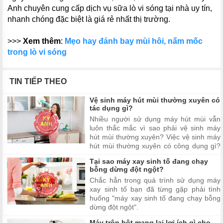
Anh chuyên cung cấp dịch vụ sữa lò vi sóng tại nhà uy tín,
nhanh chóng đặc biệt là giá rẻ nhất thị trường.
>>>
Xem thêm
:
Mẹo hay đánh bay mùi hôi, nấm mốc
trong lò vi sóng
TIN TIẾP THEO
Vệ sinh máy hút mùi thường xuyên có
tác dụng gì?
Nhiều người sử dụng máy hút mùi vẫn
luôn thắc mắc vì sao phải vệ sinh máy
hút mùi thường xuyên? Việc vệ sinh máy
hút mùi thường xuyên có công dụng gì?
Hãy cùng chúng tôi đi tìm hiểu vấn đề
Tại sao máy xay sinh tố đang chạy
này kĩ hơn trong bài viết dưới đây nhé!
bỗng dừng đột ngột?
Chắc hẳn trong quá trình sử dụng máy
xay sinh tố bạn đã từng gặp phải tình
huống "máy xay sinh tố đang chạy bỗng
dừng đột ngột".
Máy trộn bột mang lại lợi ích gì cho