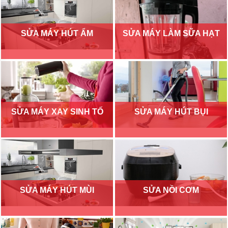
SỬA MÁY HÚT ẨM
SỬA MÁY LÀM SỮA HẠT
SỬA MÁY XAY SINH TỐ
SỬA MÁY HÚT BỤI
SỬA MÁY HÚT MÙI
SỬA NỒI CƠM