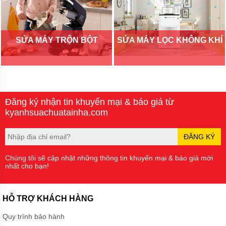
SỬA MÁY TRỘN BỘT
SỬA MÁY LỌC KHÔNG KHÍ
Đăng ký nhận tin khuyến mại & báo giá từ
kyanhsuachuatainha.com
ĐĂNG KÝ
Chúng tôi sẽ cập nhật những thông tin khuyến mại & báo giá mới
nhất cho bạn!
HỖ TRỢ KHÁCH HÀNG
Quy trình bảo hành