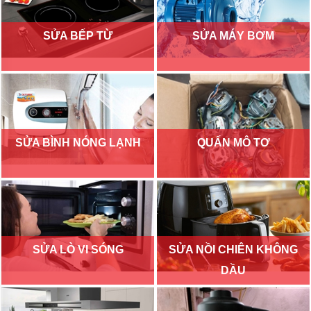
SỬA BẾP TỪ
SỬA MÁY BƠM
SỬA BÌNH NÓNG LẠNH
QUẤN MÔ TƠ
SỬA LÒ VI SÓNG
SỬA NỒI CHIÊN KHÔNG
DẦU