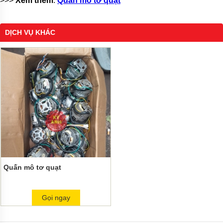
>>>
Xem thêm
:
Quấn mô tơ quạt
DỊCH VỤ KHÁC
Quấn mô tơ quạt
Gọi ngay