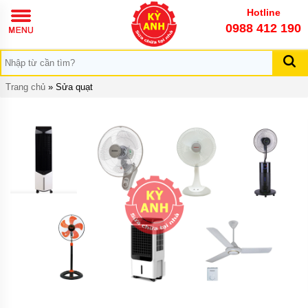
TRANG
Hotline
CHỦ
0988 412 190
GIỚI
THIỆU
DỊCH
Trang chủ
»
Sửa quạt
VỤ
KIẾN
THỨC
KỸ
NĂNG
LIÊN
HỆ