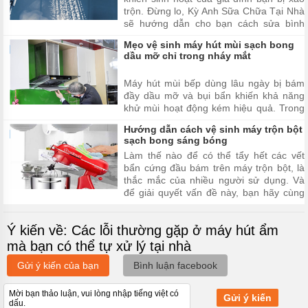
trộn. Đừng lo, Kỳ Anh Sữa Chữa Tại Nhà
sẽ hướng dẫn cho bạn cách sửa bình
nóng lạnh không ra nước nóng.
Mẹo vệ sinh máy hút mùi sạch bong
dầu mỡ chỉ trong nháy mắt
Máy hút mùi bếp dùng lâu ngày bị bám
đầy dầu mỡ và bụi bẩn khiến khả năng
khử mùi hoạt động kém hiệu quả. Trong
bài viết dưới đây,
Hướng dẫn cách vệ sinh máy trộn bột
Kyanhsuachuatainha.com sẽ hướng dẫn
sạch bong sáng bóng
bạn một số mẹo hay giúp việc vệ sinh
Làm thế nào để có thể tẩy hết các vết
máy hút mùi nhanh chóng, hiệu quả ...
bẩn cứng đầu bám trên máy trộn bột, là
thắc mắc của nhiều người sử dụng. Và
để giải quyết vấn đề này, bạn hãy cùng
Kỳ Anh Sửa Chữa Tại Nhà đi tìm hiểu
cách để giúp máy trộn bột nhà bạn luôn
Ý kiến về: Các lỗi thường gặp ở máy hút ẩm
sạch bong và sáng bóng như mới nhé!
mà bạn có thể tự xử lý tại nhà
Gửi ý kiến của bạn
Bình luận facebook
Gửi ý kiến