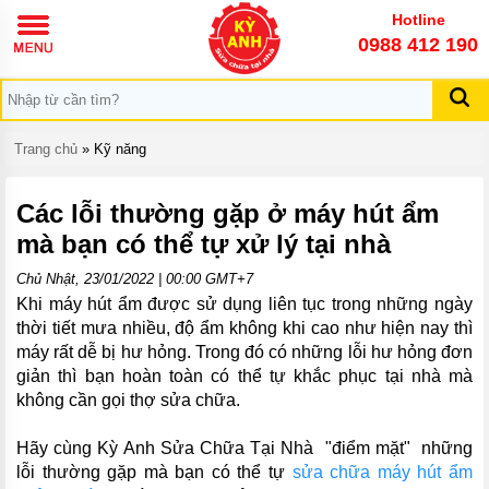
TRANG
Hotline
CHỦ
0988 412 190
GIỚI
THIỆU
DỊCH
Trang chủ
»
Kỹ năng
VỤ
KIẾN
Các lỗi thường gặp ở máy hút ẩm
THỨC
mà bạn có thể tự xử lý tại nhà
KỸ
NĂNG
Chủ Nhật, 23/01/2022 | 00:00 GMT+7
Khi máy hút ẩm được sử dụng liên tục trong những ngày
LIÊN
HỆ
thời tiết mưa nhiều, độ ẩm không khi cao như hiện nay thì
máy rất dễ bị hư hỏng. Trong đó có những lỗi hư hỏng đơn
giản thì bạn hoàn toàn có thể tự khắc phục tại nhà mà
không cần gọi thợ sửa chữa.
Hãy cùng Kỳ Anh Sửa Chữa Tại Nhà "điểm mặt" những
lỗi thường gặp mà bạn có thể tự
sửa chữa máy hút ẩm