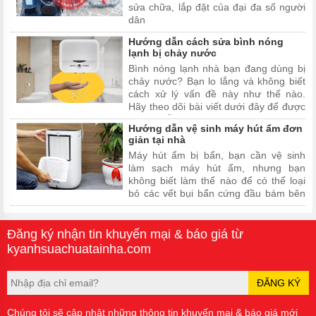
sửa chữa, lắp đặt của đại đa số người
dân
Hướng dẫn cách sửa bình nóng
lạnh bị chảy nước
Bình nóng lạnh nhà bạn đang dùng bị
chảy nước? Bạn lo lắng và không biết
cách xử lý vấn đề này như thế nào.
Hãy theo dõi bài viết dưới đây để được
hướng dẫn cách sửa bình nóng lạnh bị
Hướng dẫn vệ sinh máy hút ẩm đơn
chảy nước nhé.
giản tại nhà
Máy hút ẩm bị bẩn, bạn cần vệ sinh
làm sạch máy hút ẩm, nhưng bạn
không biết làm thể nào để có thể loại
bỏ các vết bụi bẩn cứng đầu bám bên
trong máy hút ẩm. Hãy cùng Kỳ Anh
Sửa Chữa Tại Nhà tìm hiểu cách vệ
sinh máy hút ẩm thông qua các bước
Đăng ký nhận tin khuyến mại & báo giá từ
dưới đây nhé!
kyanhsuachuatainha.com
ĐĂNG KÝ
Chúng tôi sẽ cập nhật những thông tin khuyến mại & báo giá mới