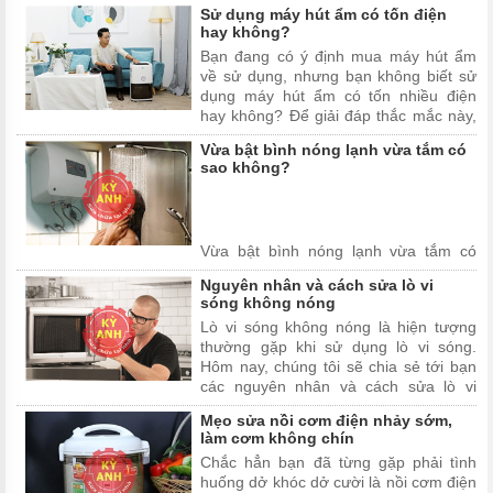
nhà bạn bật lên lại không mát. Hãy
Sử dụng máy hút ẩm có tốn điện
cùng chúng tôi đi tìm câu trả lời chính
hay không?
xác nhất trong vài viết này nhé
Bạn đang có ý định mua máy hút ẩm
về sử dụng, nhưng bạn không biết sử
dụng máy hút ẩm có tốn nhiều điện
hay không? Để giải đáp thắc mắc này,
mời bạn đọc hãy cùng Kỳ Anh Sửa
Vừa bật bình nóng lạnh vừa tắm có
Chữa Tại Nhà đi tìm câu trả lời cho câu
sao không?
hỏi "sử dụng máy hút ẩm có tốn điện
hay không?" trong bài viết dưới đây.
Vừa bật bình nóng lạnh vừa tắm có
sao không?, đang là câu hỏi được
Nguyên nhân và cách sửa lò vi
nhiều người sử dụng quan tâm. Nhất là
sóng không nóng
khi thời tiết nước ta đang bắt đầu trời
Lò vi sóng không nóng là hiện tượng
trở lạnh, nhu cầu sử dụng bình nóng
thường gặp khi sử dụng lò vi sóng.
lạnh ngày càng tăng. Để giải đáp thắc
Hôm nay, chúng tôi sẽ chia sẻ tới bạn
mắc này mời bạn tham ...
các nguyên nhân và cách sửa lò vi
sóng không nóng mà bất cứ ai cũng có
Mẹo sửa nồi cơm điện nhảy sớm,
thể sửa được tại nhà. Mời bạn theo dõi
làm cơm không chín
bài viết dưới đây.
Chắc hẳn bạn đã từng gặp phải tình
huống dở khóc dở cười là nồi cơm điện