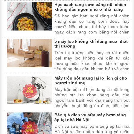
hơn không? Câu trả lời chính máy trộn
Học cách rang cơm bằng nồi chiên
bột đa năng. Và trong bài viết này,
không dầu ngon như ở nhà hàng
chúng tôi sẽ tiết lộ cách sử dụng máy
Đã bao giờ bạn nghĩ rằng nồi chiên
trộn bột hiệu quả và an toàn nhất để
không dầu có rang cơm được hay
bạn đọc tham khảo.
chưa? Nếu chưa, thì hãy tham khảo
ngay cách rang cơm bằng nồi chiên
không dầu ngay mà chúng tôi chia sẻ
5 máy lọc không khí đáng mua nhất
trong bài viết dưới đây để có thêm kiến
thị trường
thức mới nhé.
Trên thị trường hiện nay có rất nhiều
loại máy lọc không khí đến từ các
thương hiệu khác nhau, khiến người
tiêu dùng đau đầu khi tìm hiểu và chọn
mua máy lọc không khí. Hãy cùng Kỳ
Máy trộn bột mang lại lợi ích gì cho
Anh Sửa Chữa Tại Nhà khám phá ngay
người sử dụng
top 5 máy lọc không khí đáng mua
Máy trộn bột mì hiện đang là một trong
nhất thị trường trong bài viết dưới đây.
những sự lựa chọn hàng đầu của
người làm bánh với khả năng trộn bột
nhuyễn, hoạt động ổn đinh, tiết kiệm
thời gian, đảm bảo an toàn vệ sinh
Báo giá dịch vụ sửa máy bơm tăng
thực phẩm
áp tại nhà Hà Nội
Dịch vụ sửa máy bơm tăng áp tại nhà
Hà Nội ra đời nhằm đáp ứng yêu cầu