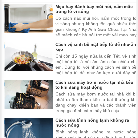
Mẹo hay đánh bay mùi hôi, nấm mốc
trong lò vi sóng
Có cách nào mùi hôi, nấm mốc trong lò
vi sóng nhưng không tốn quá nhiều thời
gian không? Kỳ Anh Sữa Chữa Tại Nhà
sẽ mách các bà nội trợ một vài mẹo hay
sau.
Cách vệ sinh bề mặt bếp từ dễ như ăn
kẹo
Chỉ còn 15 ngày nữa là đến Tết, vệ sinh
mặt bếp từ là nỗi ám ánh của nhiều chị
em. Đừng lo, với những cách vệ sinh bề
mặt bếp từ dễ như ăn kẹo dưới đây sẽ
giúp là bếp từ nhà bạn trở nên sạch đẹp
Cách sửa máy bơm nước tại nhà kêu
như mới và bền nhé.
to khi đang hoạt động
Cách sửa máy bơm nước tại nhà khi bị
phát ra âm thanh kêu to bất thường khi
đang chạy khiến bạn và các thành viên
trong gia đình cảm thấy khó chịu.
Cách sửa bình nóng lạnh không ra
nước nóng
Bình nóng lạnh không ra nước nóng
khiến sinh hoạt của gia đình bạn bị xáo