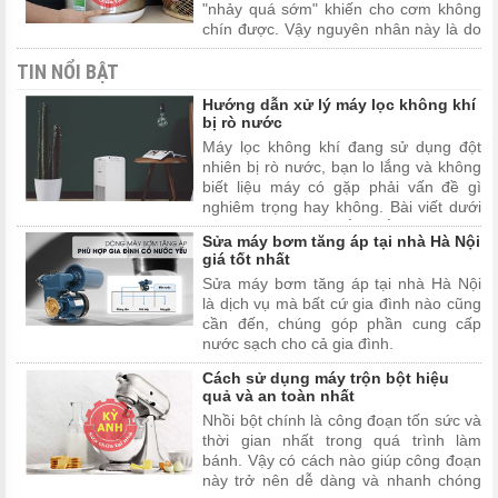
"nhảy quá sớm" khiến cho cơm không
chín được. Vậy nguyên nhân này là do
đâu? Cách sửa chữa như thế nào?
TIN NỔI BẬT
Hãy theo dõi bài viết dưới đây để tìm
câu trả lời.
Hướng dẫn xử lý máy lọc không khí
bị rò nước
Máy lọc không khí đang sử dụng đột
nhiên bị rò nước, bạn lo lắng và không
biết liệu máy có gặp phải vấn đề gì
nghiêm trọng hay không. Bài viết dưới
đây sẽ giải đáp thắc mắc và hướng
Sửa máy bơm tăng áp tại nhà Hà Nội
dẫn bạn cách xử lý máy lọc không khí
giá tốt nhất
bị rò nước nhanh và hiệu quả nhất.
Sửa máy bơm tăng áp tại nhà Hà Nội
là dịch vụ mà bất cứ gia đình nào cũng
cần đến, chúng góp phần cung cấp
nước sạch cho cả gia đình.
Cách sử dụng máy trộn bột hiệu
quả và an toàn nhất
Nhồi bột chính là công đoạn tốn sức và
thời gian nhất trong quá trình làm
bánh. Vậy có cách nào giúp công đoạn
này trở nên dễ dàng và nhanh chóng