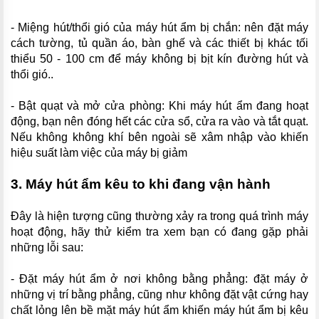
- Miệng hút/thổi gió của máy hút ẩm bị chắn: nên đặt máy
cách tường, tủ quần áo, bàn ghế và các thiết bị khác tối
thiểu 50 - 100 cm để máy không bị bịt kín đường hút và
thổi gió..
- Bật quạt và mở cửa phòng: Khi máy hút ẩm đang hoạt
động, bạn nên đóng hết các cửa sổ, cửa ra vào và tắt quạt.
Nếu không không khí bên ngoài sẽ xâm nhập vào khiến
hiệu suất làm việc của máy bị giảm
3. Máy hút ẩm kêu to khi đang vận hành
Đây là hiện tượng cũng thường xảy ra trong quá trình máy
hoạt động, hãy thử kiểm tra xem bạn có đang gặp phải
những lỗi sau:
- Đặt máy hút ẩm ở nơi không bằng phẳng: đặt máy ở
những vị trí bằng phẳng, cũng như không đặt vật cứng hay
chất lỏng lên bề mặt máy hút ẩm khiến máy hút ẩm bị kêu