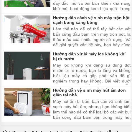
đầy dầu mỡ và bụi bẩn khiến khả năng
khử mùi hoạt động kém hiệu quả. Trong
bài viết dưới đây,
Hướng dẫn cách vệ sinh máy trộn bột
Kyanhsuachuatainha.com sẽ hướng dẫn
sạch bong sáng bóng
bạn một số mẹo hay giúp việc vệ sinh
Làm thế nào để có thể tẩy hết các vết
máy hút mùi nhanh chóng, hiệu quả ...
bẩn cứng đầu bám trên máy trộn bột, là
thắc mắc của nhiều người sử dụng. Và
để giải quyết vấn đề này, bạn hãy cùng
Kỳ Anh Sửa Chữa Tại Nhà đi tìm hiểu
Hướng dẫn xử lý máy lọc không khí
cách để giúp máy trộn bột nhà bạn luôn
bị rò nước
sạch bong và sáng bóng như mới nhé!
Máy lọc không khí đang sử dụng đột
nhiên bị rò nước, bạn lo lắng và không
biết liệu máy có gặp phải vấn đề gì
nghiêm trọng hay không. Bài viết dưới
đây sẽ giải đáp thắc mắc và hướng dẫn
Hướng dẫn vệ sinh máy hút ẩm đơn
bạn cách xử lý máy lọc không khí bị rò
giản tại nhà
nước nhanh và hiệu quả nhất.
Máy hút ẩm bị bẩn, bạn cần vệ sinh làm
sạch máy hút ẩm, nhưng bạn không biết
làm thể nào để có thể loại bỏ các vết bụi
bẩn cứng đầu bám bên trong máy hút
ẩm. Hãy cùng Kỳ Anh Sửa Chữa Tại Nhà
tìm hiểu cách vệ sinh máy hút ẩm thông