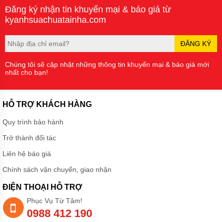
thậm chí là quá tải khiến chúng gặp
Đăng ký nhận tin khuyến mại & báo giá từ
một số sự cố không mo...
kyanhsuachuatainha.com
ĐĂNG KÝ
Chúng tôi sẽ cập nhật những thông tin khuyến mại & báo giá mới
nhất cho bạn!
HỖ TRỢ KHÁCH HÀNG
Quy trình bảo hành
Trở thành đối tác
Liên hệ báo giá
Chính sách vận chuyển, giao nhận
ĐIỆN THOẠI HỖ TRỢ
Phục Vụ Từ Tâm!
0988 412 190