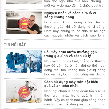
tinh cho ngôi nhà của bạn. Nhưng vì
mắc này mời bạn tham ...
một vài lý do nào đó mà chiếc quạt trần
nhà bạn bật lên lại không mát. Hãy
Nguyên nhân và cách sửa lò vi
cùng chúng tôi đi tìm câu trả lời chính
sóng không nóng
xác nhất trong vài viết này nhé
Lò vi sóng không nóng là hiện tượng
thường gặp khi sử dụng lò vi sóng.
Hôm nay, chúng tôi sẽ chia sẻ tới bạn
các nguyên nhân và cách sửa lò vi
sóng không nóng mà bất cứ ai cũng có
TIN NỔI BẬT
thể sửa được tại nhà. Mời bạn theo dõi
bài viết dưới đây.
Lỗi máy bơm nước thường gặp
trong gia đình và cách xử lý
Như bạn cũng đã biết, chẳng có thiết bị
hay đồ vật nào ở trên đời có thể hoạt
động mãi mà không bao giờ bị hỏng
hóc và máy bơm nước cũng vậy. Trong
bài viết này chúng tôi sẽ giới thiệu cho
Cách sử dụng máy trộn bột hiệu
bạn các lỗi thường gặp khi sử dụng
quả và an toàn nhất
máy bơm nước và cách khắc phục.
Nhồi bột chính là công đoạn tốn sức và
thời gian nhất trong quá trình làm
bánh. Vậy có cách nào giúp công đoạn
này trở nên dễ dàng và nhanh chóng
hơn không? Câu trả lời chính máy trộn