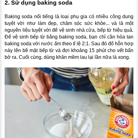
2. Sử dụng baking soda
Baking soda nổi tiếng là loại phụ gia có nhiều công dụng
tuyệt vời như làm đẹp, chăm sóc sức khỏe... và là một
nguyên liệu tuyệt vời để vệ sinh nhà cửa, bếp từ hiệu quả.
Để vệ sinh bếp từ bằng baking soda, bạn chỉ cần hòa tan
baking soda với nước ấm theo tỉ lệ 2:1. Sau đó đổ hỗn hợp
này lên bề mặt bếp từ và đợi khoảng 15 phút cho vết bẩn
bở ra. Cuối cùng, dùng khăn mềm lau lại lần nữa là xong.