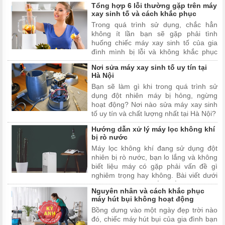
Tổng hợp 6 lỗi thường gặp trên máy
bột đa năng. Và trong bài viết này,
xay sinh tố và cách khắc phục
chúng tôi sẽ tiết lộ cách sử dụng máy
Trong quá trình sử dụng, chắc hẳn
trộn bột hiệu quả và an toàn nhất để
không ít lần bạn sẽ gặp phải tình
bạn đọc tham khảo.
huống chiếc máy xay sinh tố của gia
đình mình bị lỗi và không khắc phục
được. Hãy cùng Kỳ Anh Sửa Chữa Tại
Nơi sửa máy xay sinh tố uy tín tại
Nhà đi tìm hiểu những lỗi thường gặp
Hà Nội
trên máy xay sinh tố trong bài viết dưới
Bạn sẽ làm gì khi trong quá trình sử
đây nhé!
dụng đột nhiên máy bị hỏng, ngừng
hoạt động? Nơi nào sửa máy xay sinh
tố uy tín và chất lượng nhất tại Hà Nội?
Hướng dẫn xử lý máy lọc không khí
bị rò nước
Máy lọc không khí đang sử dụng đột
nhiên bị rò nước, bạn lo lắng và không
biết liệu máy có gặp phải vấn đề gì
nghiêm trọng hay không. Bài viết dưới
đây sẽ giải đáp thắc mắc và hướng
Nguyên nhân và cách khắc phục
dẫn bạn cách xử lý máy lọc không khí
máy hút bụi không hoạt động
bị rò nước nhanh và hiệu quả nhất.
Bồng dưng vào một ngày đẹp trời nào
đó, chiếc máy hút bụi của gia đình bạn