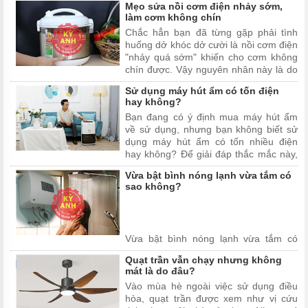
Mẹo sửa nồi cơm điện nhảy sớm,
làm cơm không chín
Chắc hẳn bạn đã từng gặp phải tình
huống dở khóc dở cười là nồi cơm điện
"nhảy quá sớm" khiến cho cơm không
chín được. Vậy nguyên nhân này là do
đâu? Cách sửa chữa như thế nào?
Sử dụng máy hút ẩm có tốn điện
Hãy theo dõi bài viết dưới đây để tìm
hay không?
câu trả lời.
Bạn đang có ý định mua máy hút ẩm
về sử dụng, nhưng bạn không biết sử
dụng máy hút ẩm có tốn nhiều điện
hay không? Để giải đáp thắc mắc này,
mời bạn đọc hãy cùng Kỳ Anh Sửa
Vừa bật bình nóng lạnh vừa tắm có
Chữa Tại Nhà đi tìm câu trả lời cho câu
sao không?
hỏi "sử dụng máy hút ẩm có tốn điện
hay không?" trong bài viết dưới đây.
Vừa bật bình nóng lạnh vừa tắm có
sao không?, đang là câu hỏi được
Quạt trần vẫn chạy nhưng không
nhiều người sử dụng quan tâm. Nhất là
mát là do đâu?
khi thời tiết nước ta đang bắt đầu trời
Vào mùa hè ngoài việc sử dụng điều
trở lạnh, nhu cầu sử dụng bình nóng
hòa, quạt trần được xem như vị cứu
lạnh ngày càng tăng. Để giải đáp thắc