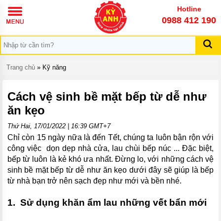
TRANG
Hotline
CHỦ
0988 412 190
GIỚI
THIỆU
DỊCH
Trang chủ
»
Kỹ năng
VỤ
KIẾN
Cách vệ sinh bề mặt bếp từ dễ như
THỨC
ăn kẹo
KỸ
NĂNG
Thứ Hai, 17/01/2022 | 16:39 GMT+7
Chỉ còn 15 ngày nữa là đến Tết, chúng ta luôn bận rộn với
LIÊN
HỆ
công việc dọn dẹp nhà cửa, lau chùi bếp núc ... Đặc biệt,
bếp từ luôn là kẻ khó ưa nhất. Đừng lo, với những cách vệ
sinh bề mặt bếp từ dễ như ăn kẹo dưới đây sẽ giúp là bếp
từ nhà bạn trở nên sạch đẹp như mới và bền nhé.
1. Sử dụng khăn ẩm lau những vết bẩn mới