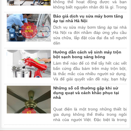
không thể hoạt động được và bạn
không biết nguyên nhân đó là gì. Trong
bài viết này, chúng tôi sẽ chỉ ra những
Báo giá dịch vụ sửa máy bơm tăng
nguyên nhân và cách khắc phục máy
áp tại nhà Hà Nội
hút bụi không hoạt đ...
Dịch vụ sửa máy bơm tăng áp tại nhà
Hà Nội ra đời nhằm đáp ứng yêu cầu
sửa chữa, lắp đặt của đại đa số người
dân
Hướng dẫn cách vệ sinh máy trộn
bột sạch bong sáng bóng
Làm thế nào để có thể tẩy hết các vết
bẩn cứng đầu bám trên máy trộn bột,
là thắc mắc của nhiều người sử dụng.
Và để giải quyết vấn đề này, bạn hãy
cùng Kỳ Anh Sửa Chữa Tại Nhà đi tìm
Những số cố thường gặp khi sử
hiểu cách để giúp máy trộn bột nhà
dụng quạt và cách khắc phục tại
bạn luôn sạch bong và sáng bóng như
nhà
mới nhé!
Quạt điện là một trong những thiết bị
gia dụng không thể thiếu trong ngôi
nhà của người Việt. Đặc biệt là trong
những ngày hè oi ả như hiện tại thì nhu
cầu sử dụng lại càng gia tăng khiến